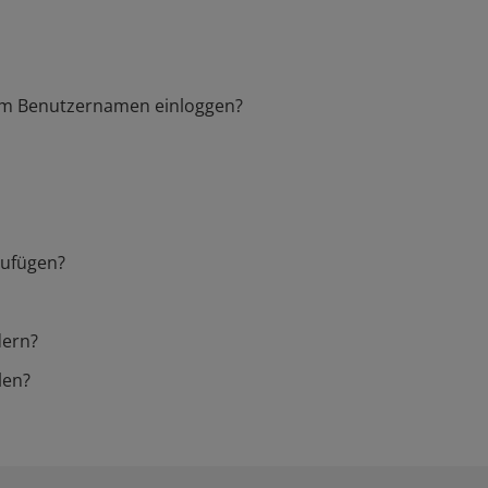
em Benutzernamen einloggen?
zufügen?
dern?
len?