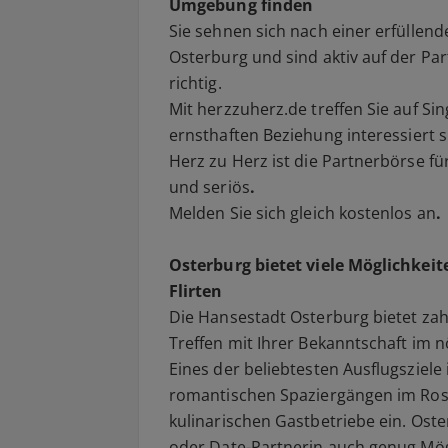
Umgebung finden
Sie sehnen sich nach einer erfüllen
Osterburg
und sind aktiv auf der
Par
richtig.
Mit
herzzuherz.de
treffen Sie auf
Sin
ernsthaften
Beziehung
interessiert s
Herz zu Herz ist die
Partnerbörse
fü
und seriös
.
Melden Sie sich gleich
kostenlos
an
.
Osterburg bietet viele Möglichkei
Flirten
Die Hansestadt
Osterburg
bietet zah
Treffen
mit Ihrer
Bekanntschaft
im n
Eines der beliebtesten Ausflugsziele 
romantischen Spaziergängen im Rose
kulinarischen Gastbetriebe ein. Ost
oder
Date-Partnerin
auch genug Mögl