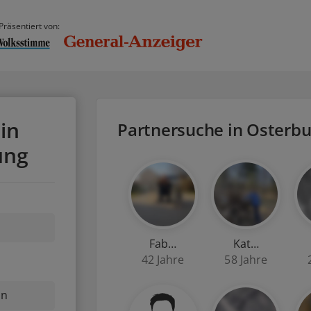
Präsentiert von:
in
Partnersuche in Osterbu
ung
Fab…
Kat…
42 Jahre
58 Jahre
nn