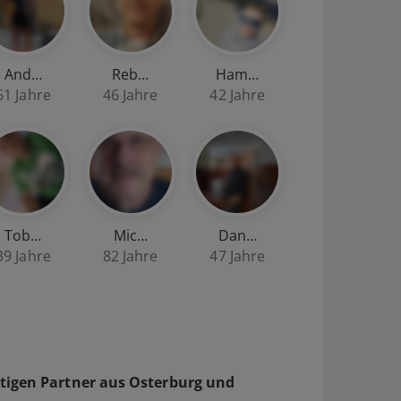
And…
Reb…
Ham…
61 Jahre
46 Jahre
42 Jahre
Tob…
Mic…
Dan…
39 Jahre
82 Jahre
47 Jahre
htigen Partner aus Osterburg und