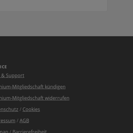
ICE
e & Support
ium-Mitgliedschaft kündigen
ium-Mitgliedschaft widerrufen
enschutz
/
Cookies
ressum
/
AGB
emap
/
Barrierefreiheit