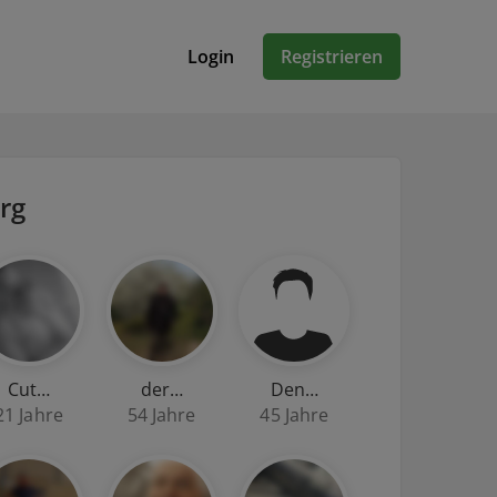
Login
Registrieren
rg
Cut…
der…
Den…
21 Jahre
54 Jahre
45 Jahre