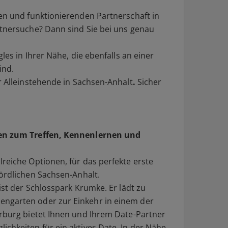
den und funktionierenden
Partnerschaft
in
tnersuche
? Dann sind Sie bei uns genau
gles
in Ihrer Nähe, die ebenfalls an einer
ind.
r
Alleinstehende
in
Sachsen-Anhalt
.
Sicher
ten zum Treffen, Kennenlernen und
lreiche Optionen, für das perfekte erste
ördlichen
Sachsen-Anhalt
.
ist der Schlosspark Krumke. Er lädt zu
ngarten oder zur Einkehr in einem der
erburg bietet Ihnen und Ihrem
Date-Partner
ichkeiten für ein aktives
Date
. In der Nähe